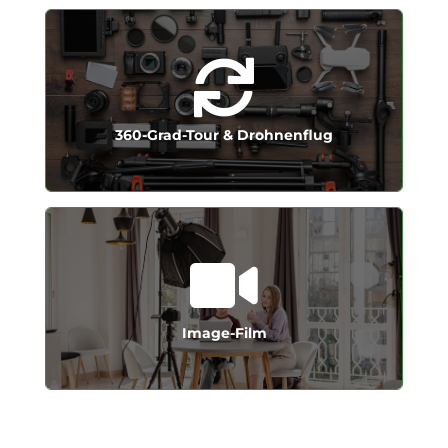
Kunden ein unvergessliches Erlebnis.
von seiner besten Seite und bieten Ihren
Drohnenflug zeigen wir Ihr Unternehmen
Mit unserer 360-Grad-Tour und unserem
360-Grad-Tour & Drohnenflug
360-Grad-Tour & Drohnenflug
Mitarbeiter ins beste Licht rückt.
der Ihre Marke, Ihr Unternehmen und Ihre
Ein professionell produzierter Image-Film,
Image-Film
Image-Film