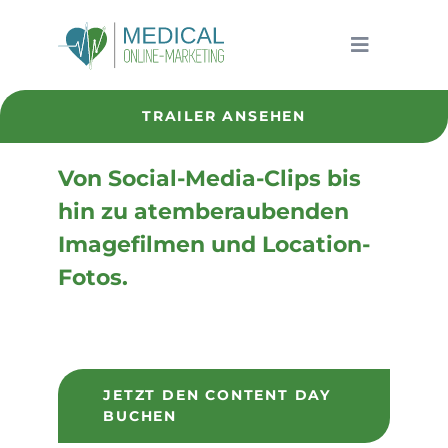
Zum
Inhalt
Toggle
springen
Navigatio
Medical Online Marketing
TRAILER ANSEHEN
Leistungen
Von Social-Media-Clips bis
Referenzen
hin zu atemberaubenden
News
Imagefilmen und Location-
Fotos.
Karriere
Kontakt
JETZT DEN CONTENT DAY
BUCHEN