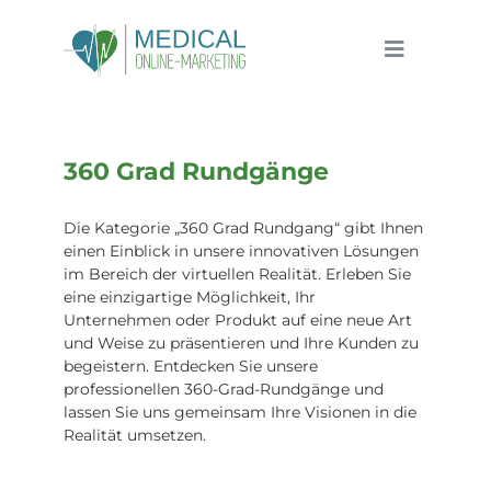
Zum
Inhalt
Toggle
springen
Navigatio
Medical Online Marketing
Leistungen
360 Grad Rundgänge
Referenzen
Die Kategorie „360 Grad Rundgang“ gibt Ihnen
News
einen Einblick in unsere innovativen Lösungen
im Bereich der virtuellen Realität. Erleben Sie
eine einzigartige Möglichkeit, Ihr
Karriere
Unternehmen oder Produkt auf eine neue Art
und Weise zu präsentieren und Ihre Kunden zu
Kontakt
begeistern. Entdecken Sie unsere
professionellen 360-Grad-Rundgänge und
lassen Sie uns gemeinsam Ihre Visionen in die
Realität umsetzen.