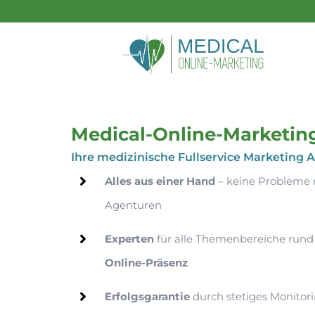
Zum
Inhalt
springen
Medical Online Marketing
Leistungen
Medical-Online-Marketin
Referenzen
Ihre medizinische Fullservice Marketing 
Alles aus einer Hand
– keine Probleme 
News
Agenturen
Karriere
Experten
für alle Themenbereiche run
Kontakt
Online-Präsenz
Erfolgsgarantie
durch stetiges Monitor