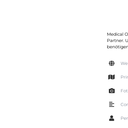
Medical O
Partner. 
benötigen
We
Pri
Fot
Con
Per