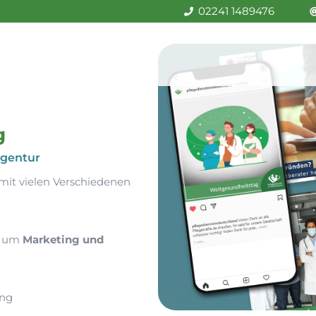
02241 1489476
g
Agentur
mit vielen Verschiedenen
d um
Marketing und
ing