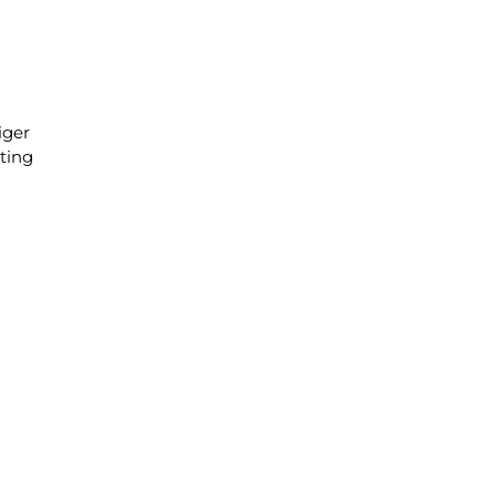
iger
ting