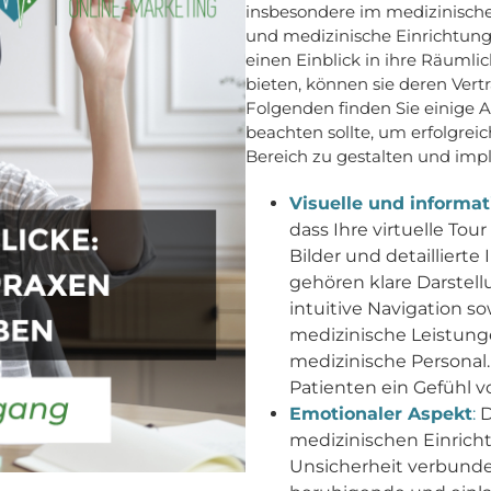
insbesondere im medizinische
und medizinische Einrichtung
einen Einblick in ihre Räumli
bieten, können sie deren Ver
Folgenden finden Sie einige 
beachten sollte, um erfolgrei
Bereich zu gestalten und imp
Visuelle und informat
dass Ihre virtuelle To
Bilder und detaillierte
gehören klare Darstel
intuitive Navigation s
medizinische Leistung
medizinische Personal.
Patienten ein Gefühl vo
Emotionaler Aspekt
:
D
medizinischen Einricht
Unsicherheit verbunden 