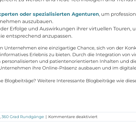
erten oder spezialisierten Agenturen
, um profession
rnehmen auszubauen.
der Erfolge und Auswirkungen ihrer virtuellen Touren,
egie entsprechend anzupassen.
hen Unternehmen eine einzigartige Chance, sich von der Ko
formatives Erlebnis zu bieten. Durch die Integration von vir
 personalisierten und patientenorientierten Inhalten und 
nternehmen ihre Online-Präsenz ausbauen und im digitalen Z
che Blogbeiträge? Weitere Interessante Blogbeiträge wie diese
für
,
360 Grad Rundgänge
|
Kommentare deaktiviert
360-
Grad-
Einblicke: