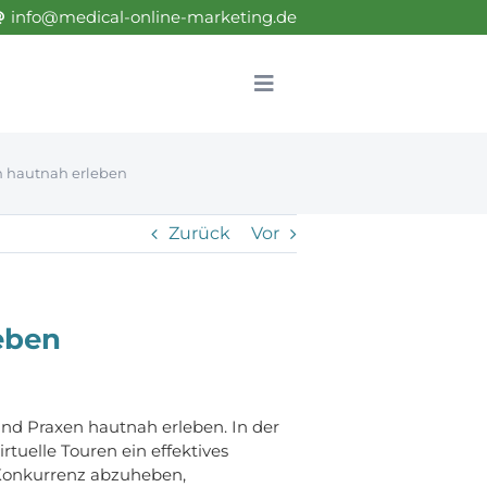
info@medical-online-marketing.de
Toggle
Navigation
n hautnah erleben
Zurück
Vor
eben
und Praxen hautnah erleben. In der
irtuelle Touren ein effektives
 Konkurrenz abzuheben,