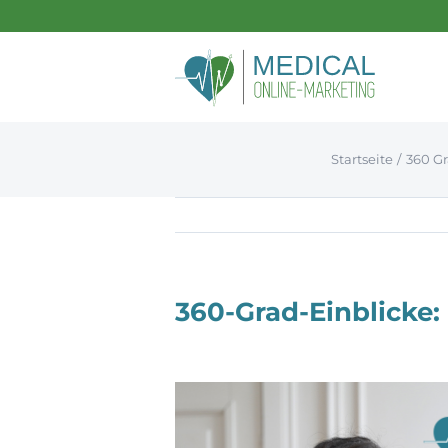
Zum
Inhalt
springen
Medical Online Marketing
Startseite
360 G
Leistungen
Referenzen
News
Karriere
360-Grad-Einblicke:
Kontakt