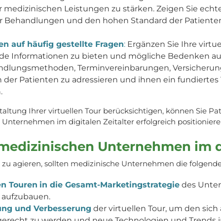
rer medizinischen Leistungen zu stärken. Zeigen Sie ech
rer Behandlungen und den hohen Standard der Patienten
en auf häufig gestellte Fragen
:
Ergänzen Sie Ihre virtu
e Informationen zu bieten und mögliche Bedenken au
ndlungsmethoden, Terminvereinbarungen, Versicherun
der Patienten zu adressieren und ihnen ein fundiertes 
.
altung Ihrer virtuellen Tour berücksichtigen, können Sie Pa
Unternehmen im digitalen Zeitalter erfolgreich positioniere
medizinischen Unternehmen im di
r zu agieren, sollten medizinische Unternehmen die folgende
en Touren
in die Gesamt-Marketingstrategie
des Unter
z aufzubauen.
rung und Verbesserung
der virtuellen Tour, um den si
gerecht zu werden und neue Technologien und Trends im