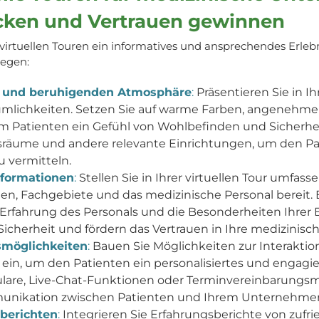
cken und Vertrauen gewinnen
irtuellen Touren ein informatives und ansprechendes Erlebn
legen:
n und beruhigenden Atmosphäre
:
Präsentieren Sie in Ih
äumlichkeiten. Setzen Sie auf warme Farben, angenehm
 Patienten ein Gefühl von Wohlbefinden und Sicherheit
äume und andere relevante Einrichtungen, um den Patie
 vermitteln.
Informationen
:
Stellen Sie in Ihrer virtuellen Tour umfas
n, Fachgebiete und das medizinische Personal bereit. E
fahrung des Personals und die Besonderheiten Ihrer E
icherheit und fördern das Vertrauen in Ihre medizinisc
nsmöglichkeiten
:
Bauen Sie Möglichkeiten zur Interakti
ur ein, um den Patienten ein personalisiertes und engagie
ulare, Live-Chat-Funktionen oder Terminvereinbarungsm
munikation zwischen Patienten und Ihrem Unternehmen 
berichten
:
Integrieren Sie Erfahrungsberichte von zufr