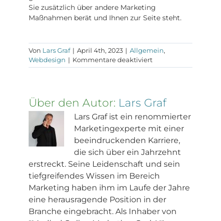
Sie zusätzlich über andere Marketing
Maßnahmen berät und Ihnen zur Seite steht.
Von
Lars Graf
|
April 4th, 2023
|
Allgemein
,
für
Webdesign
|
Kommentare deaktiviert
Ärzte
Website-
Warum
es
Über den Autor:
Lars Graf
zur
Pflicht
Lars Graf ist ein renommierter
geworden
Marketingexperte mit einer
ist
beeindruckenden Karriere,
die sich über ein Jahrzehnt
erstreckt. Seine Leidenschaft und sein
tiefgreifendes Wissen im Bereich
Marketing haben ihm im Laufe der Jahre
eine herausragende Position in der
Branche eingebracht. Als Inhaber von