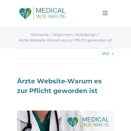
Zum
Inhalt
Toggle
springen
Navigatio
Medical Online Marketing
Startseite
Allgemein
Webdesign
Leistungen
Ärzte Website-Warum es zur Pflicht geworden ist
Referenzen
Vor
News
Ärzte Website-Warum es
Karriere
zur Pflicht geworden ist
Kontakt